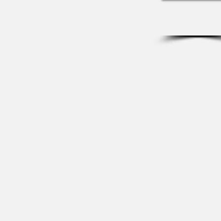
"
Nous avons ador
sur le château 
C'était une exp
J'aurais aimé po
recommandations
Un après-midi dé
😊
"