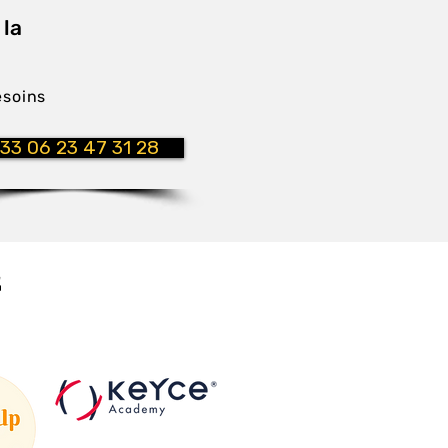
 la
esoins
33 06 23 47 31 28
E