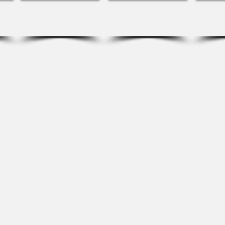
TEMOIGNAGES
é notre après-midi avec Alice. Elle était une source de
et la ferme en permaculture.
érience agréable et détendue.
uvoir le faire plus tôt dans notre séjour car elle avait d'
 pour d'autres visites et excursions.
licieux et intéressant avec une excellente dégustation de
— Jane, Août 2024