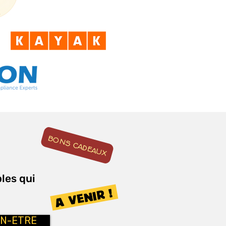
BONS CADEAUX
les qui
A VENIR !
EN-ETRE