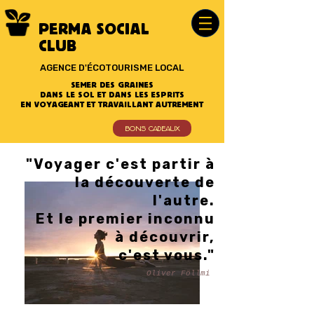
PERMA SOCIAL
CLUB
AGENCE D'ÉCOTOURISME LOCAL
SEMER DES GRAINES
DANS LE SOL ET DANS LES ESPRITS
EN VOYAGEANT ET TRAVAILLANT AUTREMENT
BONS CADEAUX
"Voyager c'est partir à
la découverte de
l'autre.
Et le premier inconnu
à découvrir,
c'est vous."
Oliver Föllmi