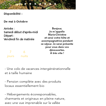
Disponibilité :
De mai à Octobre
Arrivée :
Bonjour,
Je m'appelle
Samedi début d’après-midi
Marie-Christine
Départ :
et
serai votre hôte et
Vendredi fin de matinée
accom
pagnatrice
pendant
ce séjour.
Je serai présente
pour vous dans vos
découvertes.
7
6
À très vite !
jours
nuits
- Une colo de vacances intergénérationnelle
et à taille humaine​
- Pension complète avec des produits
locaux essentiellement bio
- Hébergements
écoresponsables,
charmants et originaux en pleine nature,
avec une vue imprenable sur la vallée