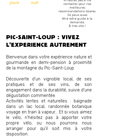
N'hésitez pas à me
jours
nuit
contacter pour nos
meilleures
recommandations locales.
Je peux aussi
être votre guide à la
demande.
À très vite !
PIC-SAINT-LOUP : VIVEZ
L'EXPÉRIENCE AUTREMENT
Bienvenue dans votre expérience nature et
gourmande en demi-pension à proximité
de la montagne du Pic-Saint-Loup.
Découverte d'un vignoble local, de ses
pratiques et de ses vins, de son
engagement dans la durabilité, suivie d'une
dégustation commentée.
Activités lentes et naturelles : baignade
dans un lac local, randonnée botanique
voyage en train à vapeur... Et si vous aimez
le vélo, n'hésitez pas à apporter votre
propre vélo, ou nous pourrons nous
arranger pour qu'il soit mis à votre
disposition.